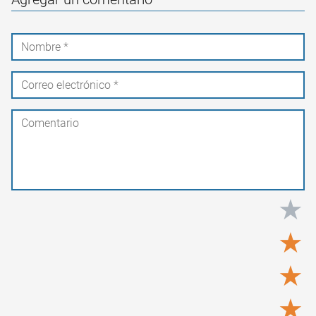
★
★
★
★