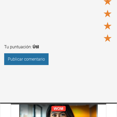
★
★
★
★
Tu puntuación:
Útil