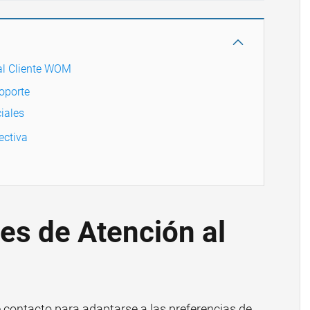
 al Cliente WOM
oporte
iales
ectiva
les de Atención al
contacto para adaptarse a las preferencias de