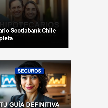
ario Scotiabank Chile
pleta