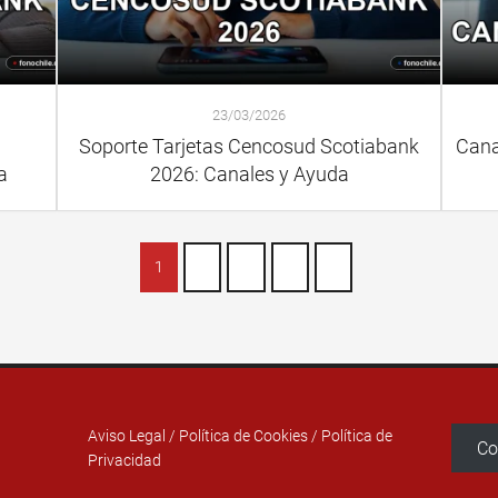
23/03/2026
Soporte Tarjetas Cencosud Scotiabank
Cana
a
2026: Canales y Ayuda
1
2
3
4
»
Aviso Legal
/
Política de Cookies
/
Política de
Co
Privacidad