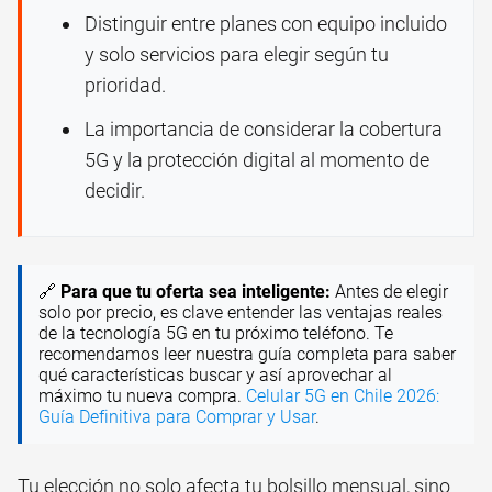
Distinguir entre planes con equipo incluido
y solo servicios para elegir según tu
prioridad.
La importancia de considerar la cobertura
5G y la protección digital al momento de
decidir.
🔗
Para que tu oferta sea inteligente:
Antes de elegir
solo por precio, es clave entender las ventajas reales
de la tecnología 5G en tu próximo teléfono. Te
recomendamos leer nuestra guía completa para saber
qué características buscar y así aprovechar al
máximo tu nueva compra.
Celular 5G en Chile 2026:
Guía Definitiva para Comprar y Usar
.
Tu elección no solo afecta tu bolsillo mensual, sino