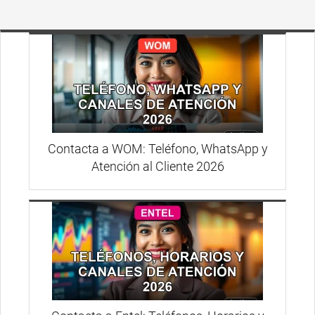
Contacta a WOM: Teléfono, WhatsApp y
Atención al Cliente 2026