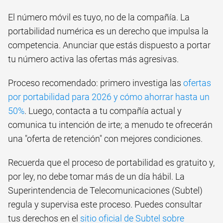
El número móvil es tuyo, no de la compañía. La
portabilidad numérica es un derecho que impulsa la
competencia. Anunciar que estás dispuesto a portar
tu número activa las ofertas más agresivas.
Proceso recomendado: primero investiga las
ofertas
por portabilidad para 2026 y cómo ahorrar hasta un
50%
. Luego, contacta a tu compañía actual y
comunica tu intención de irte; a menudo te ofrecerán
una "oferta de retención" con mejores condiciones.
Recuerda que el proceso de portabilidad es gratuito y,
por ley, no debe tomar más de un día hábil. La
Superintendencia de Telecomunicaciones (Subtel)
regula y supervisa este proceso. Puedes consultar
tus derechos en el
sitio oficial de Subtel sobre