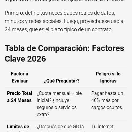
Primero, define tus necesidades reales de datos,
minutos y redes sociales. Luego, proyecta ese uso a
24 meses, que es el plazo típico de un contrato.
Tabla de Comparación: Factores
Clave 2026
Factor a
Peligro si lo
Evaluar
¿Qué Preguntar?
Ignoras
Precio Total
¿Cuota mensual + pie
Pagar hasta un
a 24 Meses
inicial? ¿Incluye
40% más por
seguros o servicios
cargos ocultos.
extra?
Límites de
¿Después de qué GB la
Tu internet