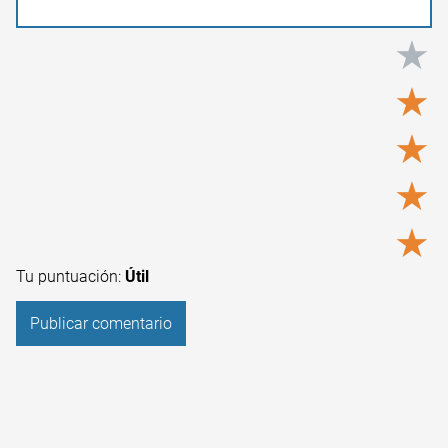
★
★
★
★
★
Tu puntuación:
Útil