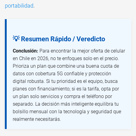
portabilidad
.
💡 Resumen Rápido / Veredicto
Conclusión:
Para encontrar la mejor oferta de celular
en Chile en 2026, no te enfoques solo en el precio.
Prioriza un plan que combine una buena cuota de
datos con cobertura 5G confiable y protección
digital robusta. Si tu prioridad es el equipo, busca
planes con financiamiento; si es la tarifa, opta por
un plan solo servicios y compra el teléfono por
separado. La decisión más inteligente equilibra tu
bolsillo mensual con la tecnología y seguridad que
realmente necesitarás.