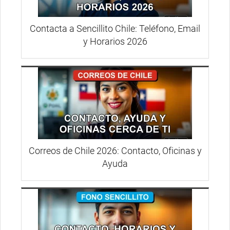
Contacta a Sencillito Chile: Teléfono, Email
y Horarios 2026
Correos de Chile 2026: Contacto, Oficinas y
Ayuda