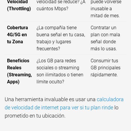
Velocidad
velocidad se reduce? ¿A
puede volverse
(Throttling)
cuántos Mbps?
inusable a
mitad de mes.
Cobertura
¿La compañía tiene
Contratar un
4G/5G en
buena señal en tu casa,
plan con mala
tu Zona
trabajo y lugares
señal donde
frecuentes?
más lo usas.
Beneficios
¿Los GB para redes
Consumir tus
Reales
sociales o streaming
GB principales
(Streaming,
son ilimitados o tienen
rápidamente.
Apps)
límite oculto?
Una herramienta invaluable es usar una
calculadora
de velocidad de internet para ver si tu plan rinde
lo
prometido en tu ubicación.