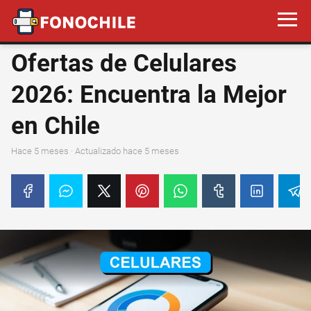
Ofertas de Celulares
2026: Encuentra la Mejor
en Chile
hace 5 meses
· Actualizado hace 5 meses