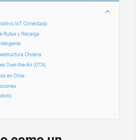
ositivo IoT Conectado
de Rutas y Recarga
nteligente
raestructura Chilena
es Over-the-Air (OTA)
os en Chile
pciones
dicto
ico como un