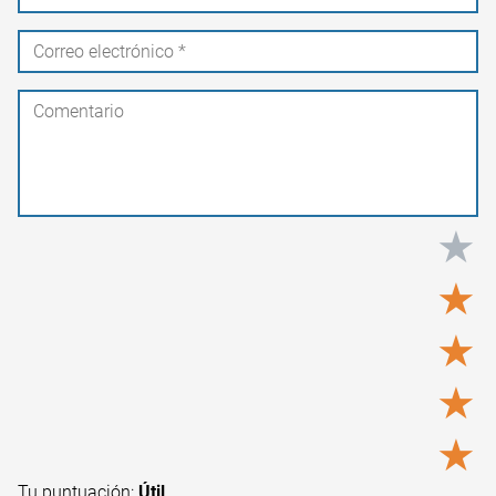
★
★
★
★
★
Tu puntuación:
Útil