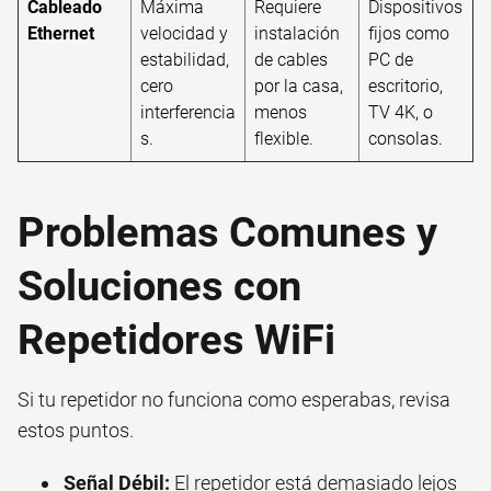
Cableado
Máxima
Requiere
Dispositivos
Ethernet
velocidad y
instalación
fijos como
estabilidad,
de cables
PC de
cero
por la casa,
escritorio,
interferencia
menos
TV 4K, o
s.
flexible.
consolas.
Problemas Comunes y
Soluciones con
Repetidores WiFi
Si tu repetidor no funciona como esperabas, revisa
estos puntos.
Señal Débil:
El repetidor está demasiado lejos