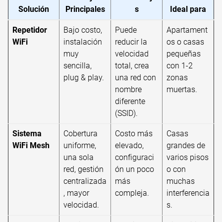
Solución
Principales
s
Ideal para
Repetidor
Bajo costo,
Puede
Apartament
WiFi
instalación
reducir la
os o casas
muy
velocidad
pequeñas
sencilla,
total, crea
con 1-2
plug & play.
una red con
zonas
nombre
muertas.
diferente
(SSID).
Sistema
Cobertura
Costo más
Casas
WiFi Mesh
uniforme,
elevado,
grandes de
una sola
configuraci
varios pisos
red, gestión
ón un poco
o con
centralizada
más
muchas
, mayor
compleja.
interferencia
velocidad.
s.