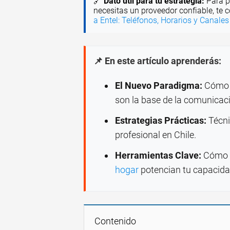
🔗
Dato útil para tu estrategia:
Para p
necesitas un proveedor confiable, te 
a Entel: Teléfonos, Horarios y Canale
📌 En este artículo aprenderás:
El Nuevo Paradigma:
Cómo l
son la base de la comunicac
Estrategias Prácticas:
Técni
profesional en Chile.
Herramientas Clave:
Cómo l
hogar
potencian tu capacida
Contenido