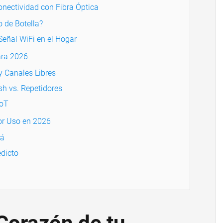
onectividad con Fibra Óptica
o de Botella?
Señal WiFi en el Hogar
ara 2026
y Canales Libres
sh vs. Repetidores
IoT
r Uso en 2026
lá
dicto