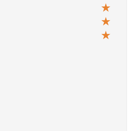
★
★
★