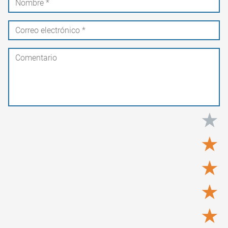
★
★
★
★
★