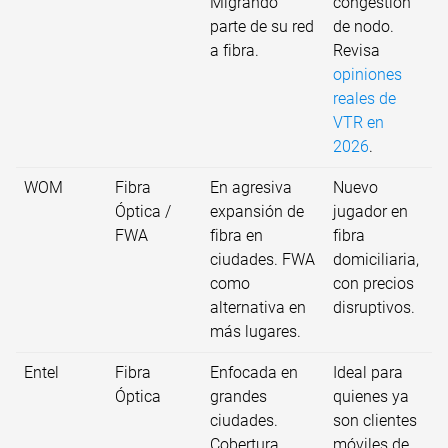
Migrando
congestión
parte de su red
de nodo.
a fibra.
Revisa
opiniones
reales de
VTR en
2026
.
WOM
Fibra
En agresiva
Nuevo
Óptica /
expansión de
jugador en
FWA
fibra en
fibra
ciudades. FWA
domiciliaria,
como
con precios
alternativa en
disruptivos.
más lugares.
Entel
Fibra
Enfocada en
Ideal para
Óptica
grandes
quienes ya
ciudades.
son clientes
Cobertura
móviles de