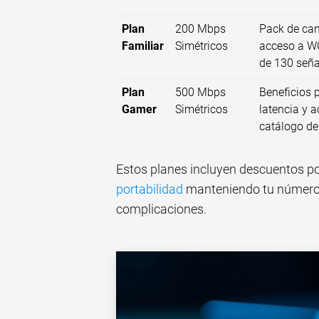
Plan
200 Mbps
Pack de ca
Familiar
Simétricos
acceso a 
de 130 seña
Plan
500 Mbps
Beneficios p
Gamer
Simétricos
latencia y a
catálogo de
Estos planes incluyen descuentos por
portabilidad
manteniendo tu número. 
complicaciones.