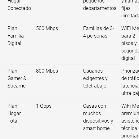
Hogar
pequeños
y llama
Conectado
departamentos
fijas
ilimitad
Plan
500 Mbps
Familias de 3-
WiFi M
Familia
4 personas
para 2
Digital
pisos y
segurid
digital
Plan
800 Mbps
Usuarios
Prioriza
Gamer &
exigentes y
de tráfi
Streamer
teletrabajo
latencia
ultra ba
Plan
1 Gbps
Casas con
WiFi M
Hogar
muchos
premiu
Total
dispositivos y
asisten
smart home
técnica
prioritar