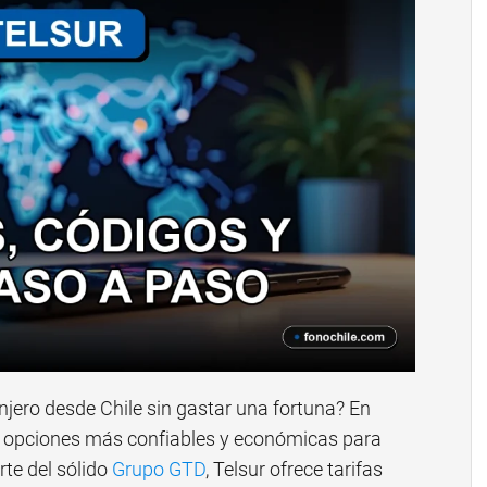
njero desde Chile sin gastar una fortuna? En
s opciones más confiables y económicas para
te del sólido
Grupo GTD
, Telsur ofrece tarifas