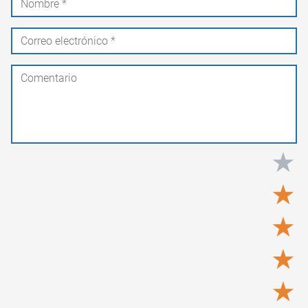
★
★
★
★
★