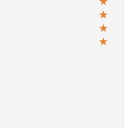
★
★
★
★