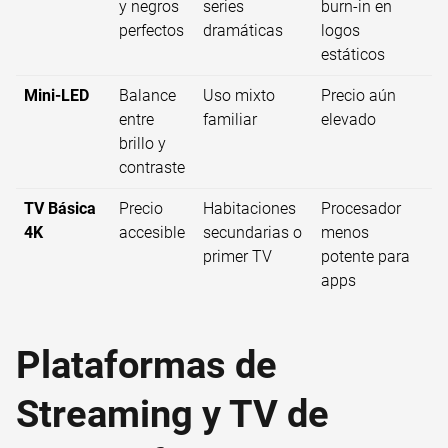
y negros
series
burn-in en
perfectos
dramáticas
logos
estáticos
Mini-LED
Balance
Uso mixto
Precio aún
entre
familiar
elevado
brillo y
contraste
TV Básica
Precio
Habitaciones
Procesador
4K
accesible
secundarias o
menos
primer TV
potente para
apps
Plataformas de
Streaming y TV de