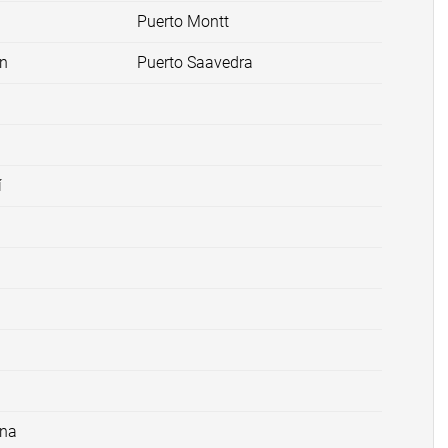
Puerto Montt
ón
Puerto Saavedra
í
ana