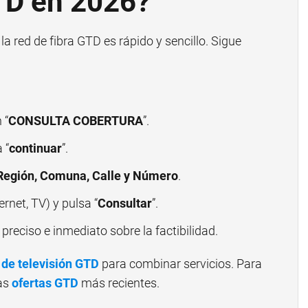
TD en 2026?
la red de fibra GTD es rápido y sencillo. Sigue
.
 “
CONSULTA COBERTURA
”.
 “
continuar
”.
Región, Comuna, Calle y Número
.
ernet, TV) y pulsa “
Consultar
”.
preciso e inmediato sobre la factibilidad.
 de televisión GTD
para combinar servicios. Para
las
ofertas GTD
más recientes.