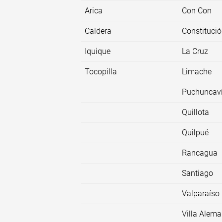
Arica
Con Con
Caldera
Constituci
Iquique
La Cruz
Tocopilla
Limache
Puchuncav
Quillota
Quilpué
Rancagua
Santiago
Valparaíso
Villa Alem