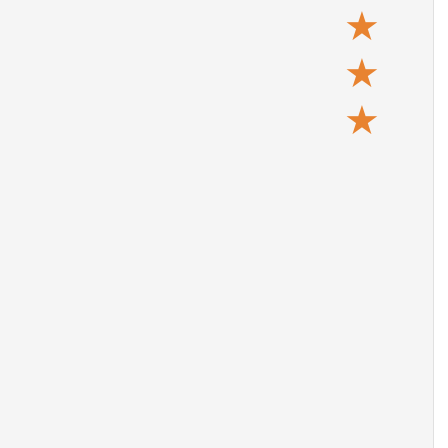
★
★
★