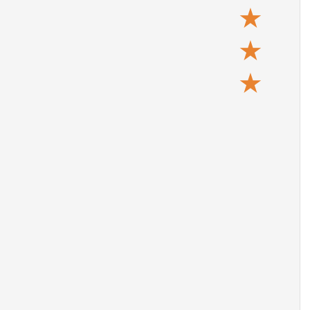
★
★
★