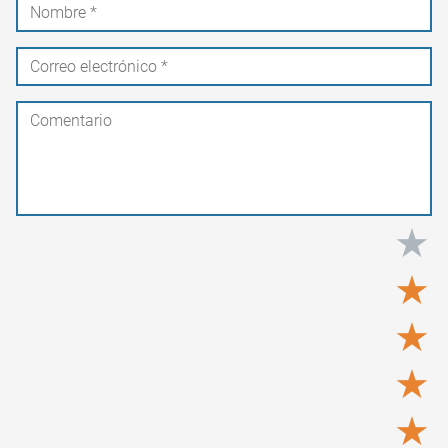
★
★
★
★
★