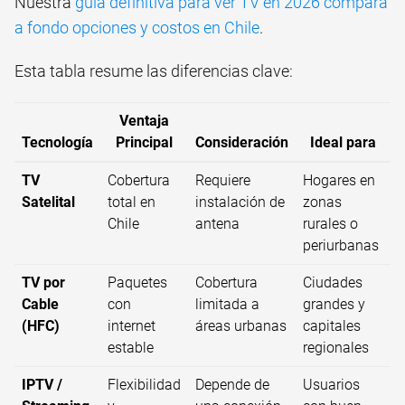
Nuestra
guía definitiva para ver TV en 2026 compara
a fondo opciones y costos en Chile
.
Esta tabla resume las diferencias clave:
Ventaja
Tecnología
Principal
Consideración
Ideal para
TV
Cobertura
Requiere
Hogares en
Satelital
total en
instalación de
zonas
Chile
antena
rurales o
periurbanas
TV por
Paquetes
Cobertura
Ciudades
Cable
con
limitada a
grandes y
(HFC)
internet
áreas urbanas
capitales
estable
regionales
IPTV /
Flexibilidad
Depende de
Usuarios