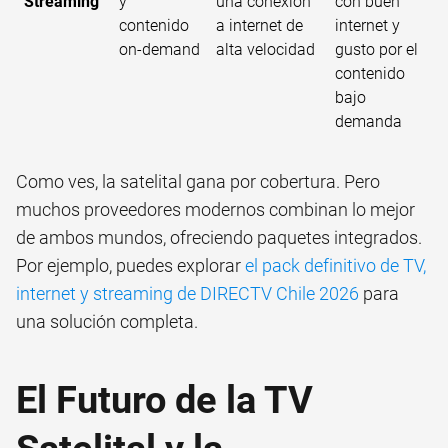
Streaming
y
una conexión
con buen
contenido
a internet de
internet y
on-demand
alta velocidad
gusto por el
contenido
bajo
demanda
Como ves, la satelital gana por cobertura. Pero
muchos proveedores modernos combinan lo mejor
de ambos mundos, ofreciendo paquetes integrados.
Por ejemplo, puedes explorar
el pack definitivo de TV,
internet y streaming de DIRECTV Chile 2026
para
una solución completa.
El Futuro de la TV