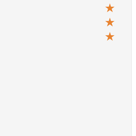
★
★
★