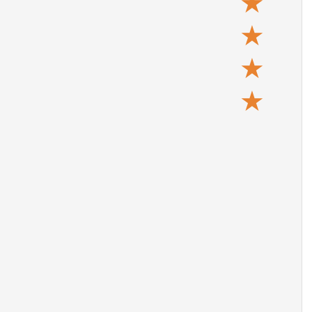
★
★
★
★