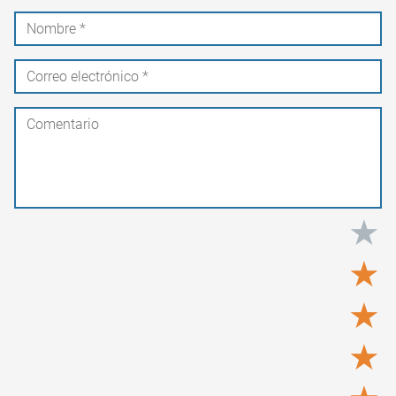
★
★
★
★