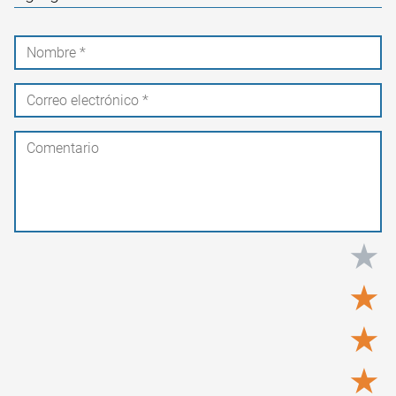
★
★
★
★