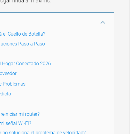
hogar rinda al máximo.
á el Cuello de Botella?
uciones Paso a Paso
l Hogar Conectado 2026
roveedor
de Problemas
dicto
einiciar mi router?
mi señal Wi-Fi?
r no soluciona el problema de velocidad?