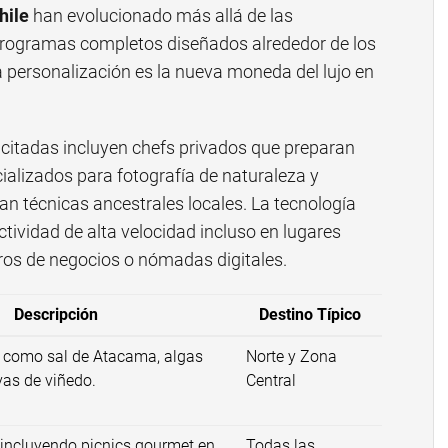
hile
han evolucionado más allá de las
 programas completos diseñados alrededor de los
a personalización es la nueva moneda del lujo en
icitadas incluyen chefs privados que preparan
ializados para fotografía de naturaleza y
n técnicas ancestrales locales. La tecnología
ctividad de alta velocidad incluso en lugares
eros de negocios o nómadas digitales.
Descripción
Destino Típico
s como sal de Atacama, algas
Norte y Zona
as de viñedo.
Central
 incluyendo picnics gourmet en
Todas las