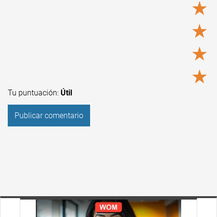
★
★
★
★
Tu puntuación:
Útil