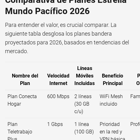
Mundo Pacífico 2026
Para entender el valor, es crucial comparar. La
siguiente tabla desglosa los planes bandera
proyectados para 2026, basados en tendencias del
mercado.
Líneas
Nombre del
Velocidad
Móviles
Beneficio
P
Plan
Internet
Incluidas
Principal
O
Plan Conecta
600 Mbps
2 líneas
WiFi Mesh
Fami
Hogar
(30 GB
incluido
c/u)
Plan
1 Gbps
1 línea
Prioridad
Prof
Teletrabajo
(100 GB)
en la red y
Plus
VPN básica