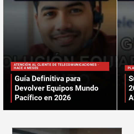
ATENCIÓN AL CLIENTE DE TELECOMUNICACIONES ·
HACE 4 MESES
PLA
Guía Definitiva para
S
Devolver Equipos Mundo
2
Pacífico en 2026
A