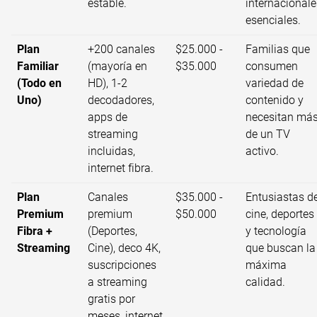
estable.
internacionale
esenciales.
Plan
+200 canales
$25.000 -
Familias que
Familiar
(mayoría en
$35.000
consumen
(Todo en
HD), 1-2
variedad de
Uno)
decodadores,
contenido y
apps de
necesitan má
streaming
de un TV
incluidas,
activo.
internet fibra.
Plan
Canales
$35.000 -
Entusiastas de
Premium
premium
$50.000
cine, deportes
Fibra +
(Deportes,
y tecnología
Streaming
Cine), deco 4K,
que buscan la
suscripciones
máxima
a streaming
calidad.
gratis por
meses, internet