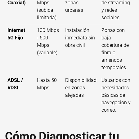
Coaxial)
Mbps
zonas
de streaming
(subida
urbanas
y redes
limitada)
sociales.
Internet
100 Mbps
Instalación
Zonas con
5G Fijo
- 500
inmediata sin
baja
Mbps
obra civil
cobertura de
(variable)
fibra o
arriendos
temporales.
ADSL /
Hasta 50
Disponibilidad
Usuarios con
VDSL
Mbps
en zonas
necesidades
alejadas
básicas de
navegación y
correo.
Cómo Diagnosticar tu