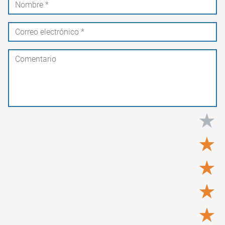
★
★
★
★
★