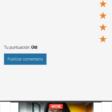
★
★
★
★
Tu puntuación:
Útil