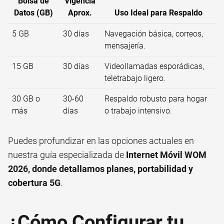
Bolsa de
Vigencia
Datos (GB)
Aprox.
Uso Ideal para Respaldo
5 GB
30 días
Navegación básica, correos,
mensajería.
15 GB
30 días
Videollamadas esporádicas,
teletrabajo ligero.
30 GB o
30-60
Respaldo robusto para hogar
más
días
o trabajo intensivo.
Puedes profundizar en las opciones actuales en
nuestra guía especializada de
Internet Móvil WOM
2026, donde detallamos planes, portabilidad y
cobertura 5G
.
¿Cómo Configurar tu