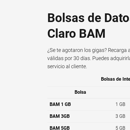
Bolsas de Dato
Claro BAM
¿Se te agotaron los gigas? Recarga a
válidas por 30 días. Puedes adquirir
servicio al cliente.
Bolsas de Int
Bolsa
BAM 1 GB
1 GB
BAM 3GB
3 GB
BAM 5GB
5 GB