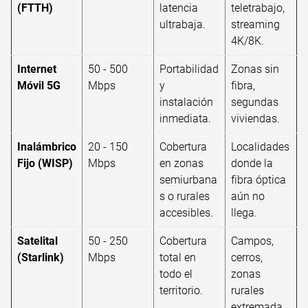
(FTTH)
latencia
teletrabajo,
ultrabaja.
streaming
4K/8K.
Internet
50 - 500
Portabilidad
Zonas sin
Móvil 5G
Mbps
y
fibra,
instalación
segundas
inmediata.
viviendas.
Inalámbrico
20 - 150
Cobertura
Localidades
Fijo (WISP)
Mbps
en zonas
donde la
semiurbana
fibra óptica
s o rurales
aún no
accesibles.
llega.
Satelital
50 - 250
Cobertura
Campos,
(Starlink)
Mbps
total en
cerros,
todo el
zonas
territorio.
rurales
extremada