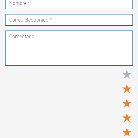
★
★
★
★
★