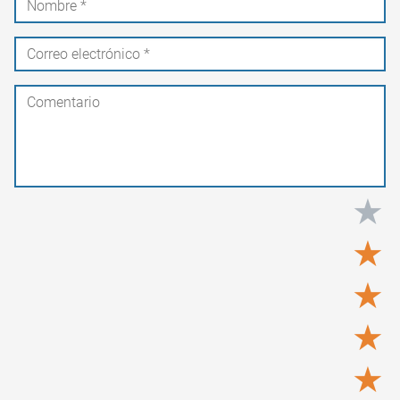
★
★
★
★
★