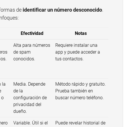
s formas de
identificar un número desconocido
.
enfoques:
Efectividad
Notas
Alta para números
Requiere instalar una
eros
de spam
app y puede acceder a
ios.
conocidos.
tus contactos.
 la
Media. Depende
Método rápido y gratuito.
e
de la
Prueba también en
 o
configuración de
buscar número teléfono
.
privacidad del
dueño.
mero
Variable. Útil si el
Puede revelar historial de