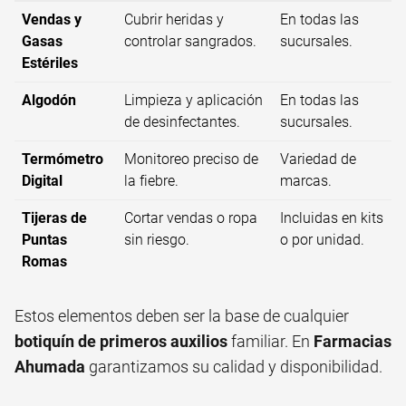
Vendas y
Cubrir heridas y
En todas las
Gasas
controlar sangrados.
sucursales.
Estériles
Algodón
Limpieza y aplicación
En todas las
de desinfectantes.
sucursales.
Termómetro
Monitoreo preciso de
Variedad de
Digital
la fiebre.
marcas.
Tijeras de
Cortar vendas o ropa
Incluidas en kits
Puntas
sin riesgo.
o por unidad.
Romas
Estos elementos deben ser la base de cualquier
botiquín de primeros auxilios
familiar. En
Farmacias
Ahumada
garantizamos su calidad y disponibilidad.