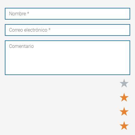
★
★
★
★