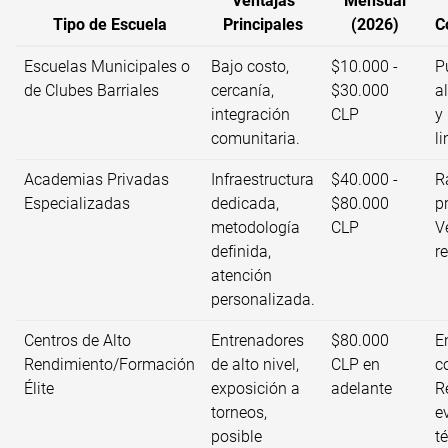
Ventajas
Mensual
Tipo de Escuela
Principales
(2026)
C
Escuelas Municipales o
Bajo costo,
$10.000 -
P
de Clubes Barriales
cercanía,
$30.000
a
integración
CLP
y
comunitaria.
l
Academias Privadas
Infraestructura
$40.000 -
R
Especializadas
dedicada,
$80.000
p
metodología
CLP
Ve
definida,
r
atención
personalizada.
Centros de Alto
Entrenadores
$80.000
E
Rendimiento/Formación
de alto nivel,
CLP en
c
Élite
exposición a
adelante
R
torneos,
e
posible
t