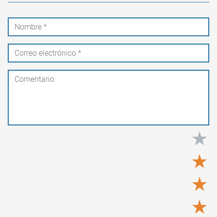
★
★
★
★