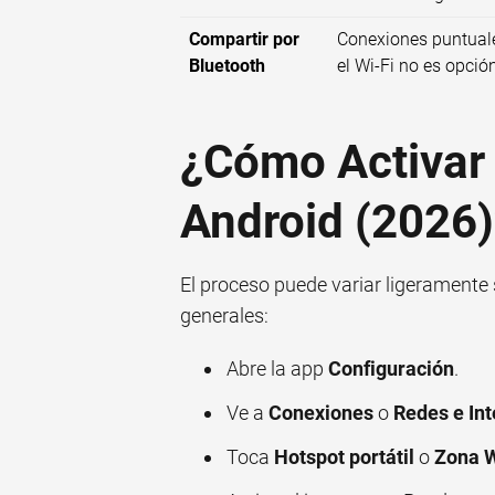
Compartir por
Conexiones puntuale
Bluetooth
el Wi-Fi no es opció
¿Cómo Activar 
Android (2026)
El proceso puede variar ligeramente
generales:
Abre la app
Configuración
.
Ve a
Conexiones
o
Redes e Int
Toca
Hotspot portátil
o
Zona W