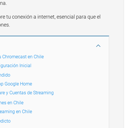
ena.
 tu conexión a internet, esencial para que el
ones.
u Chromecast en Chile
guración Inicial
ndido
App Google Home
are y Cuentas de Streaming
es en Chile
reaming en Chile
dicto