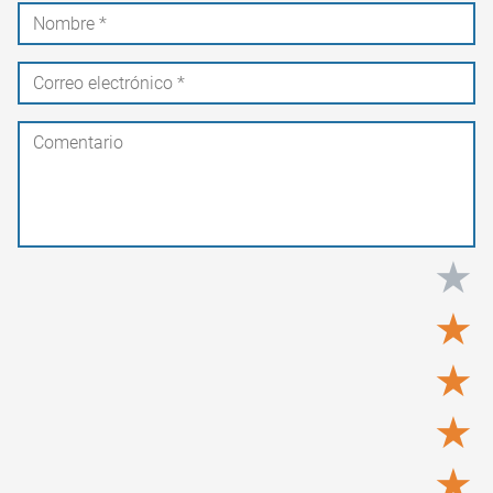
★
★
★
★
★