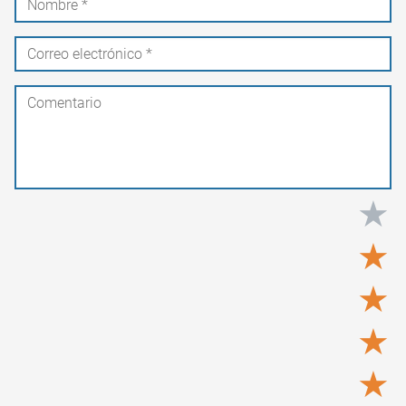
★
★
★
★
★