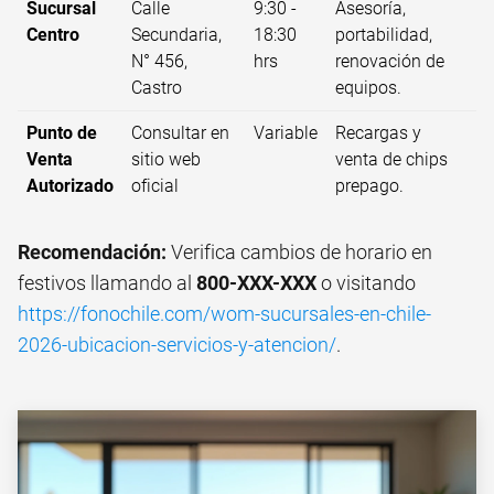
Sucursal
Calle
9:30 -
Asesoría,
Centro
Secundaria,
18:30
portabilidad,
N° 456,
hrs
renovación de
Castro
equipos.
Punto de
Consultar en
Variable
Recargas y
Venta
sitio web
venta de chips
Autorizado
oficial
prepago.
Recomendación:
Verifica cambios de horario en
festivos llamando al
800-XXX-XXX
o visitando
https://fonochile.com/wom-sucursales-en-chile-
2026-ubicacion-servicios-y-atencion/
.