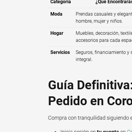
Categoría
¿Qué Encontrará
Moda
Prendas casuales y elegan
hombre, mujer y niños.
Hogar
Muebles, decoración, textil
accesorios para cada espa
Servicios
Seguros, financiamiento y 
integral.
Guía Definitiv
Pedido en Cor
Compra con tranquilidad siguiendo e
Inicia sesión en
tu cuenta
en
Co