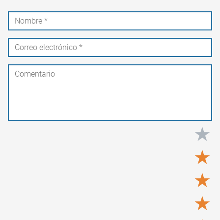
★
★
★
★