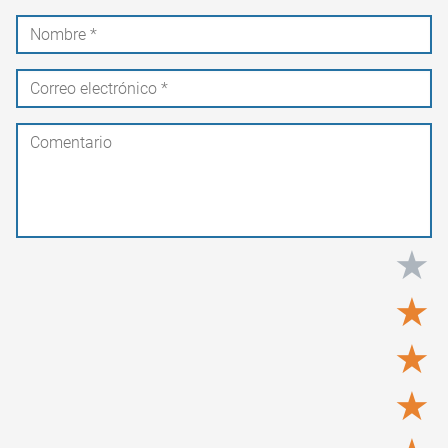
★
★
★
★